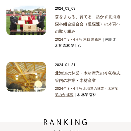
2024_03_03
森をまもる、育てる、活かす
北海道
森林組合連合会（道森連）の木育へ
の取り組み
2024年
3・4月号
連載
道森連
｜体験 木
木育 森林 楽しむ
2024_01_31
北海道の林業・木材産業の今④
後志
管内の林業・木材産業
2024年
3・4月号
北海道の林業・木材産
業の今
連載
｜木 林業 森林