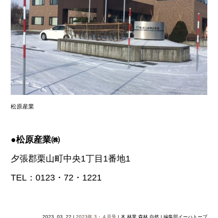
松原産業
●松原産業㈱
夕張郡栗山町中央1丁目1番地1
TEL：0123・72・1221
2023_03_22 |
2023年
3・４月号
| 木 林業 森林 自然 | 編集部イーハトーブ