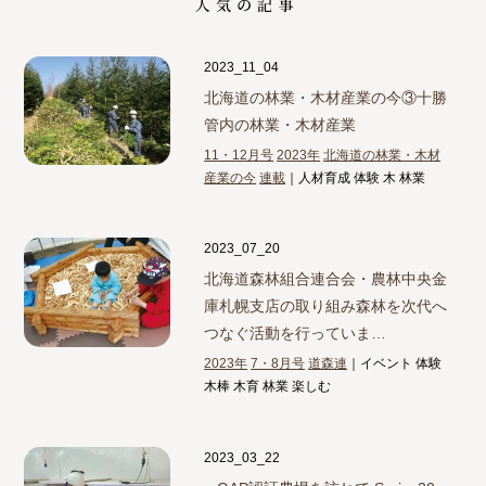
2023_11_04
北海道の林業・木材産業の今③
十勝
管内の林業・木材産業
11・12月号
2023年
北海道の林業・木材
産業の今
連載
｜人材育成 体験 木 林業
2023_07_20
北海道森林組合連合会・農林中央金
庫札幌支店の取り組み
森林を次代へ
つなぐ活動を行っていま…
2023年
7・8月号
道森連
｜イベント 体験
木棒 木育 林業 楽しむ
2023_03_22