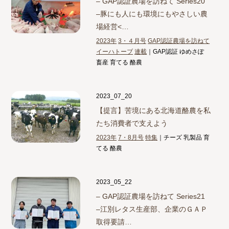
– GAP認証農場を訪ねて Series20
–
豚にも人にも環境にもやさしい農
場経営<…
2023年
3・４月号
GAP認証農場を訪ねて
イーハトーブ
連載
｜GAP認証 ゆめさぽ
畜産 育てる 酪農
2023_07_20
【提言】
苦境にある北海道酪農を私
たち消費者で支えよう
2023年
7・8月号
特集
｜チーズ 乳製品 育
てる 酪農
2023_05_22
– GAP認証農場を訪ねて Series21
–
江別レタス生産部、企業のＧＡＰ
取得要請…