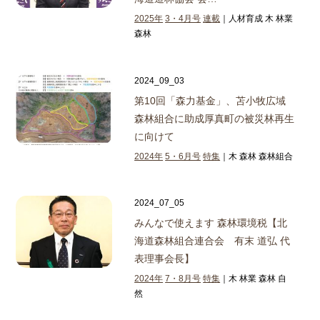
2025年
3・4月号
連載
｜人材育成 木 林業
森林
2024_09_03
第10回「森力基金」、苫小牧広域
森林組合に助成
厚真町の被災林再生
に向けて
2024年
5・6月号
特集
｜木 森林 森林組合
2024_07_05
みんなで使えます 森林環境税
【北
海道森林組合連合会 有末 道弘 代
表理事会長】
2024年
7・8月号
特集
｜木 林業 森林 自
然