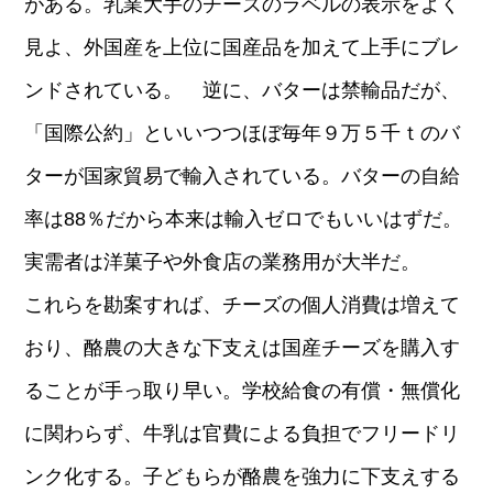
がある。乳業大手のチーズのラベルの表示をよく
見よ、外国産を上位に国産品を加えて上手にブレ
ンドされている。 逆に、バターは禁輸品だが、
「国際公約」といいつつほぼ毎年９万５千ｔのバ
ターが国家貿易で輸入されている。バターの自給
率は88％だから本来は輸入ゼロでもいいはずだ。
実需者は洋菓子や外食店の業務用が大半だ。
これらを勘案すれば、チーズの個人消費は増えて
おり、酪農の大きな下支えは国産チーズを購入す
ることが手っ取り早い。学校給食の有償・無償化
に関わらず、牛乳は官費による負担でフリードリ
ンク化する。子どもらが酪農を強力に下支えする