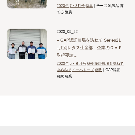
2023年
7・8月号
特集
｜チーズ 乳製品 育
てる 酪農
2023_05_22
– GAP認証農場を訪ねて Series21
–
江別レタス生産部、企業のＧＡＰ
取得要請…
2023年
5・６月号
GAP認証農場を訪ねて
ゆめさぽ
イーハトーブ
連載
｜GAP認証
農家 農業