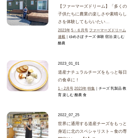
【ファーマーズドリーム】
「多くの
子供たちに農業の楽しさや素晴らし
さを体験してもらいたい…
2023年
5・６月号
ファーマーズドリーム
連載
｜ゆめさぽ チーズ 体験 宿泊 楽しむ
酪農
2023_01_01
道産ナチュラルチーズをもっと毎日
の食卓に！
1・2月号
2023年
特集
｜チーズ 乳製品 教
育 楽しむ 酪農 食
2022_07_25
世界に通用する道産チーズをもっと
身近に
北のスペシャリスト～食の専