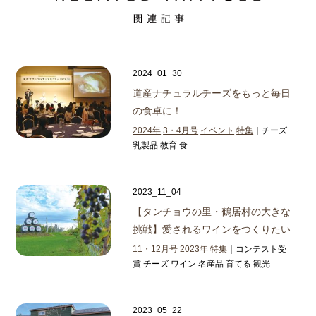
2024_01_30
道産ナチュラルチーズをもっと毎日
の食卓に！
2024年
3・4月号
イベント
特集
｜チーズ
乳製品 教育 食
2023_11_04
【タンチョウの里・鶴居村の大きな
挑戦】
愛されるワインをつくりたい
11・12月号
2023年
特集
｜コンテスト受
賞 チーズ ワイン 名産品 育てる 観光
2023_05_22