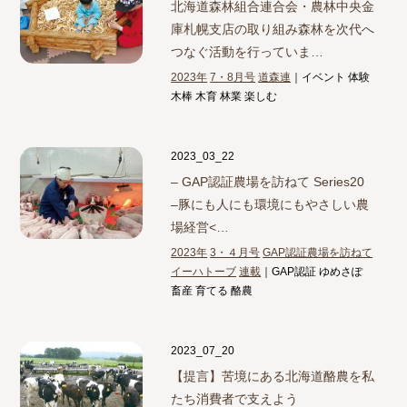
北海道森林組合連合会・農林中央金
庫札幌支店の取り組み
森林を次代へ
つなぐ活動を行っていま…
2023年
7・8月号
道森連
｜イベント 体験
木棒 木育 林業 楽しむ
2023_03_22
– GAP認証農場を訪ねて Series20
–
豚にも人にも環境にもやさしい農
場経営<…
2023年
3・４月号
GAP認証農場を訪ねて
イーハトーブ
連載
｜GAP認証 ゆめさぽ
畜産 育てる 酪農
2023_07_20
【提言】
苦境にある北海道酪農を私
たち消費者で支えよう