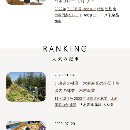
門家リレー 【1】チー…
2022年
7・8月号
ゆめさぽ
特集
連載
食
の専門家リレー
｜ゆめさぽ チーズ 乳製品
酪農
2023_11_04
北海道の林業・木材産業の今③
十勝
管内の林業・木材産業
11・12月号
2023年
北海道の林業・木材
産業の今
連載
｜人材育成 体験 木 林業
2023_07_20