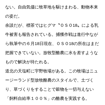
ない。自由気儘に牧草地を駆けまわる、動物本来
の姿だ。
余談だが、標茶ではヒグマ〝ＯＳＯ18〟による乳
牛被害も報告されている。捕獲作戦は進行中なが
ら執筆中の６月18日現在、ＯＳＯ18の所在はまだ
把握できていない。放牧型酪農に水を差すような
もので解決が待たれる。
道北の天塩町に宇野牧場がある。この牧場はニュ
ージーランド型放牧酪農のスタイルで、土づく
り、草づくりをすることで穀物を一切与えない
「飼料自給率１００％」の酪農を実践する。