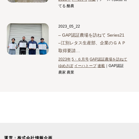
てる 酪農
2023_05_22
– GAP認証農場を訪ねて Series21
–
江別レタス生産部、企業のＧＡＰ
取得要請…
2023年
5・６月号
GAP認証農場を訪ねて
ゆめさぽ
イーハトーブ
連載
｜GAP認証
農家 農業
運営：株式会社情報企画