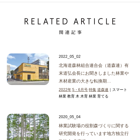
2022_05_02
北海道森林組合連合会（道森連）有
末道弘会長にお聞きしました
林業や
木材産業の大きな転換期…
2022年
5・6月号
特集
道森連
｜スマート
林業 教育 木 木育 林業 育てる
2020_05_04
林業試験場の役割
森づくりに関する
研究開発を行っています
地方独立行