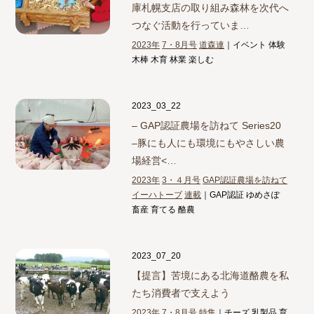
庫札幌支店の取り組み
森林を次代へ
つなぐ活動を行っていま…
2023年
7・8月号
道森連
｜イベント 体験
木棒 木育 林業 楽しむ
2023_03_22
– GAP認証農場を訪ねて Series20
–
豚にも人にも環境にもやさしい農
場経営<…
2023年
3・４月号
GAP認証農場を訪ねて
イーハトーブ
連載
｜GAP認証 ゆめさぽ
畜産 育てる 酪農
2023_07_20
【提言】
苦境にある北海道酪農を私
たち消費者で支えよう
2023年
7・8月号
特集
｜チーズ 乳製品 育