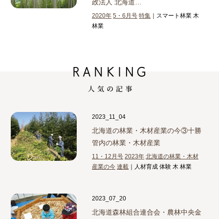
政法人 北海道…
2020年
5・6月号
特集
｜スマート林業 木
林業
2023_11_04
北海道の林業・木材産業の今③
十勝
管内の林業・木材産業
11・12月号
2023年
北海道の林業・木材
産業の今
連載
｜人材育成 体験 木 林業
2023_07_20
北海道森林組合連合会・農林中央金