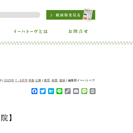
3 |
2025年
7・8月号
特集
記事
|
教育
,
林業
,
森林
| 編集部イーハトーブ
Facebook
Twitter
Hatena
Line
Copy
Email
Message
Print
Link
学院】