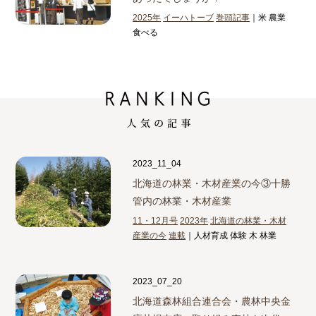
2025年
イーハトーブ
巻頭記事
｜米 農業
食べる
2023_11_04
北海道の林業・木材産業の今③
十勝
管内の林業・木材産業
11・12月号
2023年
北海道の林業・木材
産業の今
連載
｜人材育成 体験 木 林業
2023_07_20
北海道森林組合連合会・農林中央金