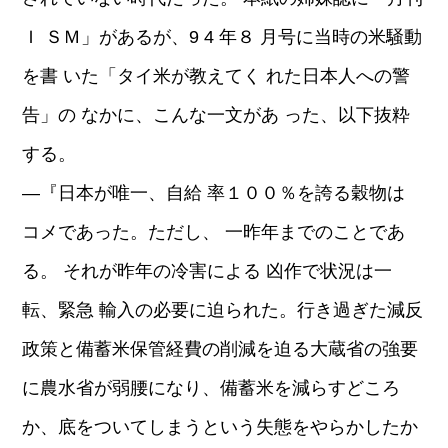
Ｉ ＳＭ」があるが、9 4 年８ 月号に当時の米騒動
を書 いた「タイ米が教えてく れた日本人への警
告」の なかに、こんな一文があ った、以下抜粋
する。
―『日本が唯一、自給 率１００％を誇る穀物は
コメであった。ただし、 一昨年までのことであ
る。 それが昨年の冷害による 凶作で状況は一
転、緊急 輸入の必要に迫られた。行き過ぎた減反
政策と備蓄米保管経費の削減を迫る大蔵省の強要
に農水省が弱腰になり、備蓄米を減らすどころ
か、底をついてしまうという失態をやらかしたか