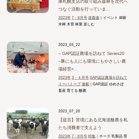
庫札幌支店の取り組み
森林を次代へ
つなぐ活動を行っていま…
2023年
7・8月号
道森連
｜イベント 体験
木棒 木育 林業 楽しむ
2023_03_22
– GAP認証農場を訪ねて Series20
–
豚にも人にも環境にもやさしい農
場経営<…
2023年
3・４月号
GAP認証農場を訪ねて
イーハトーブ
連載
｜GAP認証 ゆめさぽ
畜産 育てる 酪農
2023_07_20
【提言】
苦境にある北海道酪農を私
たち消費者で支えよう
2023年
7・8月号
特集
｜チーズ 乳製品 育