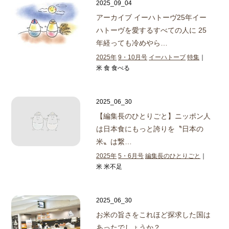
2025_09_04
アーカイブ イーハトーヴ25年
イー
ハトーヴを愛するすべての人に 25
年経っても冷めやら…
2025年
9・10月号
イーハトーブ
特集
｜
米 食 食べる
2025_06_30
【編集長のひとりごと】
ニッポン人
は日本食にもっと誇りを
〝日本の
米〟は繋…
2025年
5・6月号
編集長のひとりごと
｜
米 米不足
2025_06_30
お米の旨さをこれほど探求した国は
あったでしょうか？