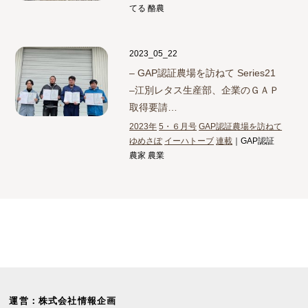
てる 酪農
2023_05_22
– GAP認証農場を訪ねて Series21
–
江別レタス生産部、企業のＧＡＰ
取得要請…
2023年
5・６月号
GAP認証農場を訪ねて
ゆめさぽ
イーハトーブ
連載
｜GAP認証
農家 農業
運営：株式会社情報企画