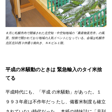
８月に札幌市内で開催された北空知・中空知地域の「農産物直
売市」の風
景。恒例で開かれており地域の人気イベントになって
いる。会場は札幌市
北区北10西３仲通り南向き、ＮＫビル１階。
平成の米騒動のときは 緊急輸入のタイ米捨
てる
平成時代にも、「平成 の米騒動」があった。１
９９３年産は不作年だっ たし、備蓄米制度も確立
されていない時代だった。 本紙の姉妹誌に「月刊