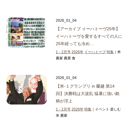
2026_01_04
【アーカイブ イーハトーヴ25年】
イーハトーヴを愛するすべての人に
25年経っても冷め…
1・2月号
2026年
イーハトーブ
特集
｜米
農家 農業 食
2026_01_04
【米‐１グランプリ in 蘭越 第14
回】
決勝戦は大波乱 猛暑に強い銘
柄が浮上
1・2月号
2026年
特集
｜イベント 楽しむ
米 農家