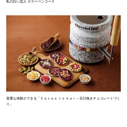
私の白い恋人 カラーペンコース
貴重な体験ができる「Ｃａｃａｏ ｔｏ ｂａｒ～石臼挽きチョコレートづく
り」