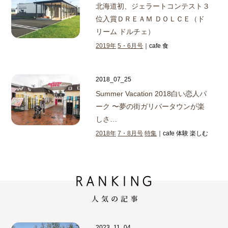
北海道初、ジェラートコンテスト３
位入賞
ＤＲＥＡＭ ＤＯＬＣＥ（ド
リーム ドルチェ）
2019年
5・6月号
｜cafe 食
2018_07_25
Summer Vacation 2018
白い恋人パ
ーク 〜夢の街ガリバータウンが楽
しさ…
2018年
7・8月号
特集
｜cafe 体験 楽しむ
2023_11_04