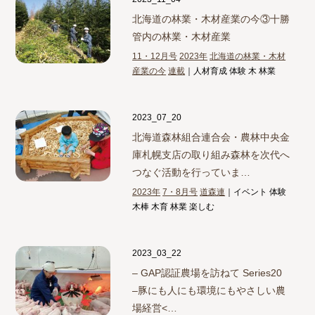
北海道の林業・木材産業の今③
十勝
管内の林業・木材産業
11・12月号
2023年
北海道の林業・木材
産業の今
連載
｜人材育成 体験 木 林業
2023_07_20
北海道森林組合連合会・農林中央金
庫札幌支店の取り組み
森林を次代へ
つなぐ活動を行っていま…
2023年
7・8月号
道森連
｜イベント 体験
木棒 木育 林業 楽しむ
2023_03_22
– GAP認証農場を訪ねて Series20
–
豚にも人にも環境にもやさしい農
場経営<…