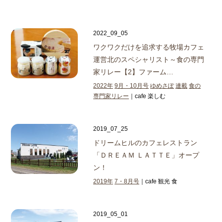
2022_09_05
ワクワクだけを追求する牧場カフェ
運営
北のスペシャリスト～食の専門
家リレー【2】ファーム…
2022年
9月・10月号
ゆめさぽ
連載
食の
専門家リレー
｜cafe 楽しむ
2019_07_25
ドリームヒルのカフェレストラン
「ＤＲＥＡＭ ＬＡＴＴＥ」オープ
ン！
2019年
7・8月号
｜cafe 観光 食
2019_05_01