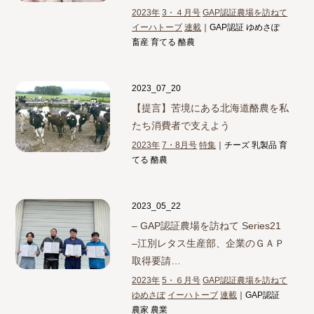
2023年
3・４月号
GAP認証農場を訪ねて
イーハトーブ
連載
｜GAP認証 ゆめさぽ
畜産 育てる 酪農
2023_07_20
【提言】
苦境にある北海道酪農を私
たち消費者で支えよう
2023年
7・8月号
特集
｜チーズ 乳製品 育
てる 酪農
2023_05_22
– GAP認証農場を訪ねて Series21
–
江別レタス生産部、企業のＧＡＰ
取得要請…
2023年
5・６月号
GAP認証農場を訪ねて
ゆめさぽ
イーハトーブ
連載
｜GAP認証
農家 農業