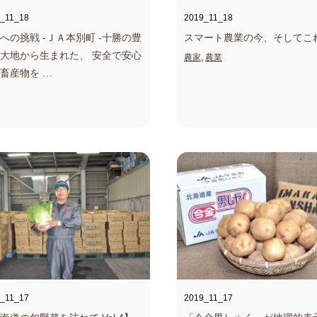
_11_18
2019_11_18
への挑戦 -ＪＡ本別町 -
十勝の豊
スマート農業の今、そしてこ
大地から生まれた、 安全で安心
農家
,
農業
畜産物を …
_11_17
2019_11_17