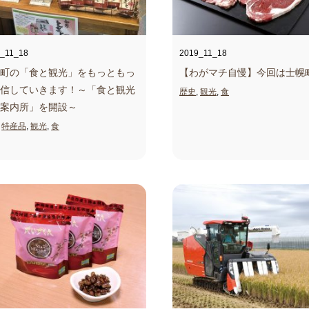
_11_18
2019_11_18
町の「食と観光」をもっともっ
【わがマチ自慢】今回は士幌
信していきます！
～「食と観光
歴史
,
観光
,
食
案内所」を開設～
,
特産品
,
観光
,
食