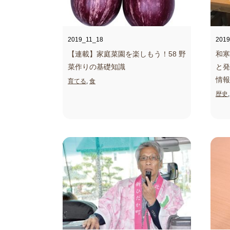
2019_11_18
2019
【連載】家庭菜園を楽しもう！
58 野
和寒
菜作りの基礎知識
と発
情報
育てる
,
食
歴史