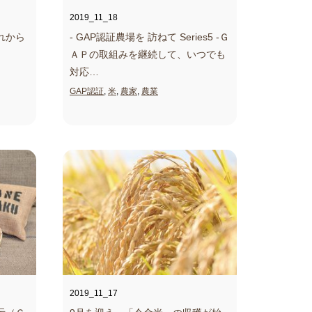
2019_11_18
れから
- GAP認証農場を 訪ねて Series5 -
Ｇ
ＡＰの取組みを継続して、いつでも
対応…
GAP認証
,
米
,
農家
,
農業
2019_11_17