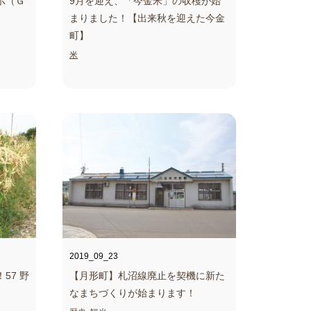
示（Ｇ
9月を迎え、「今金米」の収穫が始
まりました！
【出来秋を迎えた今金
町】
米
2019_09_23
！
57 野
【月形町】札沼線廃止を契機に
新た
なまちづくりが始まります！