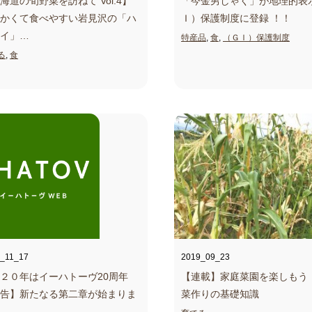
海道の旬野菜を訪ねて Vol.4】
「今金男しゃく」が地理的表
かくて食べやすい岩見沢の「ハ
Ｉ）保護制度に登録 ！！
イ」
…
特産品
,
食
,
（ＧＩ）保護制度
る
,
食
_11_17
2019_09_23
２０年はイーハトーヴ20周年
【連載】家庭菜園を楽しもう
告】新たなる第二章が始まりま
菜作りの基礎知識