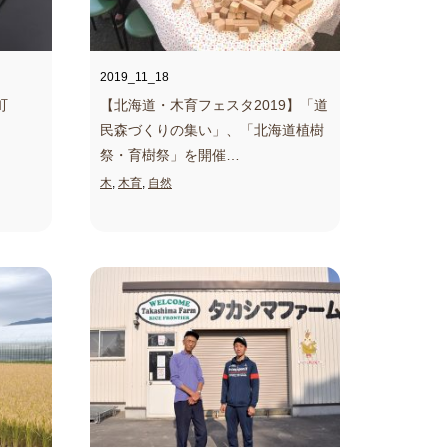
2019_11_18
町
【北海道・木育フェスタ2019】
「道
民森づくりの集い」、「北海道植樹
祭・育樹祭」を開催…
木
,
木育
,
自然