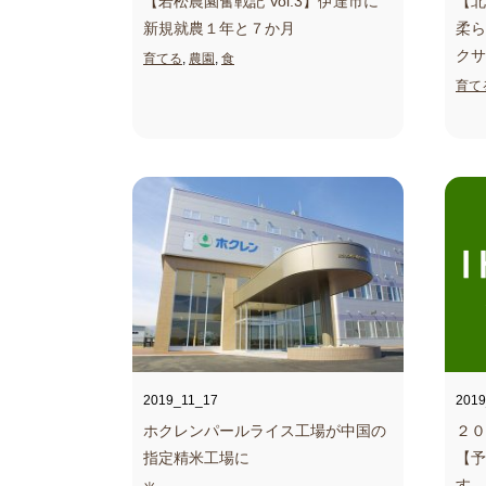
【若松農園奮戦記 Vol.3】
伊達市に
【北
新規就農１年と７か月
柔ら
クサ
育てる
,
農園
,
食
育て
2019_11_17
2019
ホクレンパールライス工場が中国の
２０
指定精米工場に
【予
す