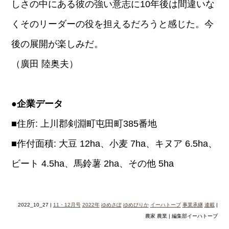
しさの中にある彼の強い意志に10年後は間違いな
くそのリーダーの役を担えるだろうと感じた。今
後の展開が楽しみだ。
（廣田 陸奥夫）
●企業データ
■住所: 上川郡剣淵町屯田町385番地
■作付面積: 大豆 12ha、小麦 7ha、キヌア 6.5ha、
ビート 4.5ha、馬鈴薯 2ha、その他 5ha
2022_10_27 |
11・12月号
2022年
ゆめさぽ
ゆめぴりか
イーハトーブ
事業承継
連載
|
農家 農業 | 編集部イーハトーブ