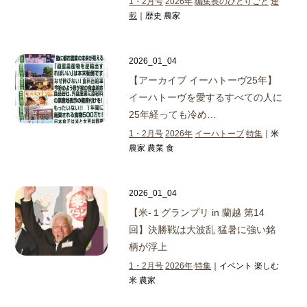
1・2月号
2026年
編集長のひとりごと
連
載
｜歴史 農家
2026_01_04
【アーカイブ イーハトーヴ25年】
イーハトーヴを愛するすべての人に
25年経っても冷め…
1・2月号
2026年
イーハトーブ
特集
｜米
農家 農業 食
2026_01_04
【米‐１グランプリ in 蘭越 第14
回】
決勝戦は大波乱 猛暑に強い銘
柄が浮上
1・2月号
2026年
特集
｜イベント 楽しむ
米 農家