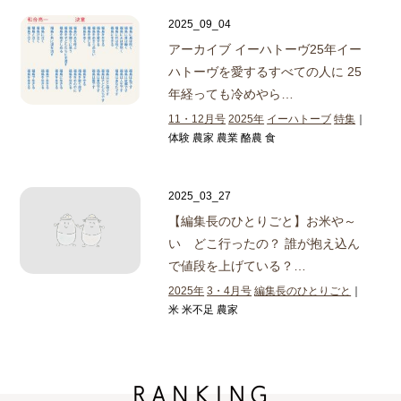
2025_09_04
アーカイブ イーハトーヴ25年
イー
ハトーヴを愛するすべての人に 25
年経っても冷めやら…
11・12月号
2025年
イーハトーブ
特集
｜
体験 農家 農業 酪農 食
2025_03_27
【編集長のひとりごと】
お米や～
い どこ行ったの？ 誰が抱え込ん
で値段を上げている？…
2025年
3・4月号
編集長のひとりごと
｜
米 米不足 農家