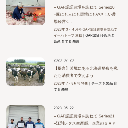
– GAP認証農場を訪ねて Series20
–
豚にも人にも環境にもやさしい農
場経営<…
2023年
3・４月号
GAP認証農場を訪ねて
イーハトーブ
連載
｜GAP認証 ゆめさぽ
畜産 育てる 酪農
2023_07_20
【提言】
苦境にある北海道酪農を私
たち消費者で支えよう
2023年
7・8月号
特集
｜チーズ 乳製品 育
てる 酪農
2023_05_22
– GAP認証農場を訪ねて Series21
–
江別レタス生産部、企業のＧＡＰ