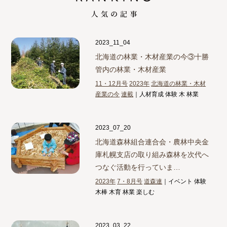
2023_11_04
北海道の林業・木材産業の今③
十勝
管内の林業・木材産業
11・12月号
2023年
北海道の林業・木材
産業の今
連載
｜人材育成 体験 木 林業
2023_07_20
北海道森林組合連合会・農林中央金
庫札幌支店の取り組み
森林を次代へ
つなぐ活動を行っていま…
2023年
7・8月号
道森連
｜イベント 体験
木棒 木育 林業 楽しむ
2023_03_22