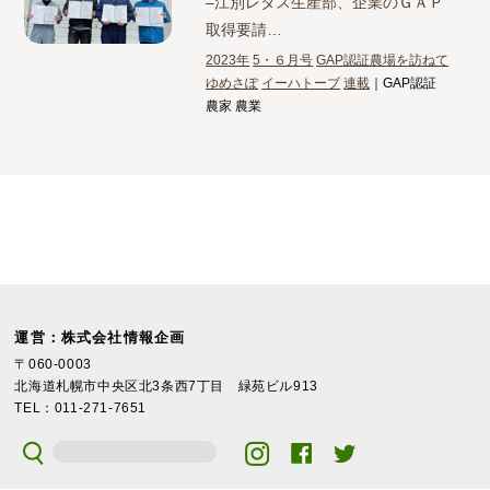
–
江別レタス生産部、企業のＧＡＰ
取得要請…
2023年
5・６月号
GAP認証農場を訪ねて
ゆめさぽ
イーハトーブ
連載
｜GAP認証
農家 農業
運営：株式会社情報企画
〒060-0003
北海道札幌市中央区北3条西7丁目 緑苑ビル913
TEL：011-271-7651