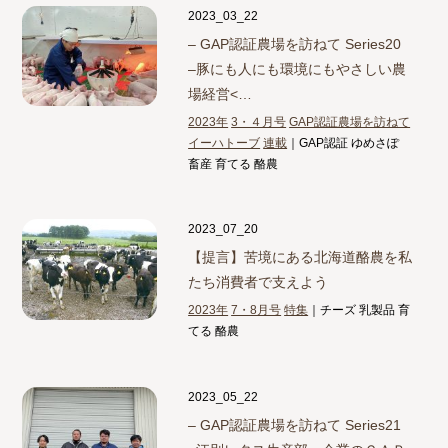
2023_03_22
– GAP認証農場を訪ねて Series20
–
豚にも人にも環境にもやさしい農
場経営<…
2023年
3・４月号
GAP認証農場を訪ねて
イーハトーブ
連載
｜GAP認証 ゆめさぽ
畜産 育てる 酪農
2023_07_20
【提言】
苦境にある北海道酪農を私
たち消費者で支えよう
2023年
7・8月号
特集
｜チーズ 乳製品 育
てる 酪農
2023_05_22
– GAP認証農場を訪ねて Series21