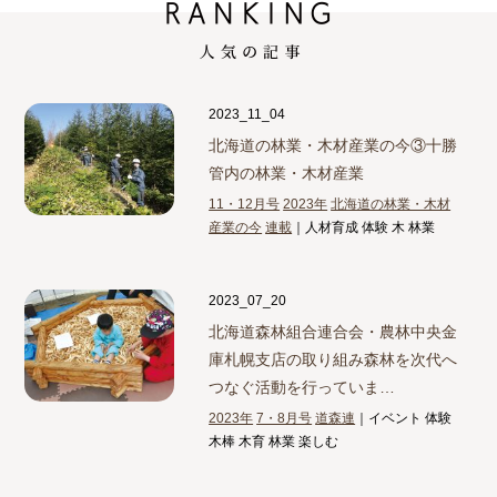
2023_11_04
北海道の林業・木材産業の今③
十勝
管内の林業・木材産業
11・12月号
2023年
北海道の林業・木材
産業の今
連載
｜人材育成 体験 木 林業
2023_07_20
北海道森林組合連合会・農林中央金
庫札幌支店の取り組み
森林を次代へ
つなぐ活動を行っていま…
2023年
7・8月号
道森連
｜イベント 体験
木棒 木育 林業 楽しむ