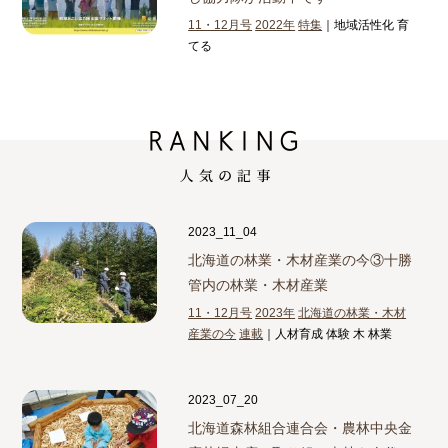
11・12月号
2022年
特集
｜地域活性化 育
てる
2023_11_04
北海道の林業・木材産業の今③
十勝
管内の林業・木材産業
11・12月号
2023年
北海道の林業・木材
産業の今
連載
｜人材育成 体験 木 林業
2023_07_20
北海道森林組合連合会・農林中央金