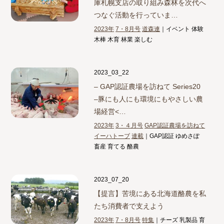
庫札幌支店の取り組み
森林を次代へ
つなぐ活動を行っていま…
2023年
7・8月号
道森連
｜イベント 体験
木棒 木育 林業 楽しむ
2023_03_22
– GAP認証農場を訪ねて Series20
–
豚にも人にも環境にもやさしい農
場経営<…
2023年
3・４月号
GAP認証農場を訪ねて
イーハトーブ
連載
｜GAP認証 ゆめさぽ
畜産 育てる 酪農
2023_07_20
【提言】
苦境にある北海道酪農を私
たち消費者で支えよう
2023年
7・8月号
特集
｜チーズ 乳製品 育