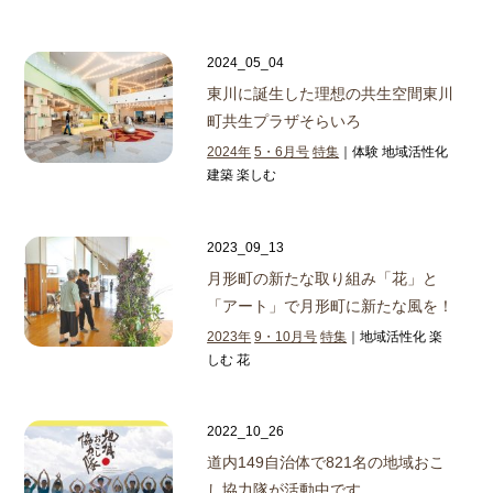
2024_05_04
東川に誕生した理想の共生空間
東川
町共生プラザそらいろ
2024年
5・6月号
特集
｜体験 地域活性化
建築 楽しむ
2023_09_13
月形町の新たな取り組み
「花」と
「アート」で月形町に新たな風を！
2023年
9・10月号
特集
｜地域活性化 楽
しむ 花
2022_10_26
道内149自治体で821名の地域おこ
し協力隊が活動中です