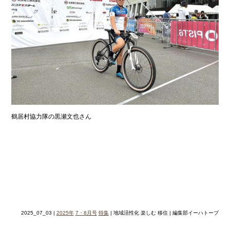
鶴居村協力隊の黒瀬文也さん
2025_07_03 |
2025年
7・8月号
特集
| 地域活性化 楽しむ 移住 | 編集部イーハトーブ