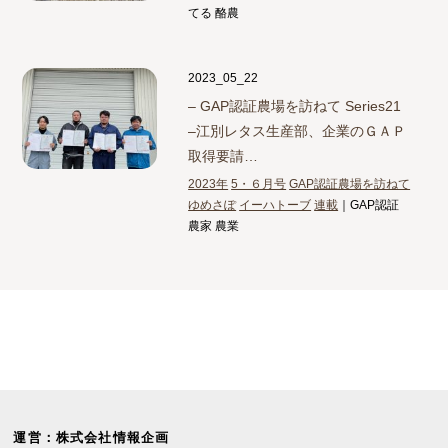
てる 酪農
2023_05_22
– GAP認証農場を訪ねて Series21
–
江別レタス生産部、企業のＧＡＰ
取得要請…
2023年
5・６月号
GAP認証農場を訪ねて
ゆめさぽ
イーハトーブ
連載
｜GAP認証
農家 農業
運営：株式会社情報企画