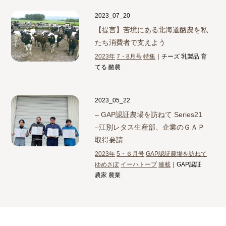
2023_07_20
【提言】
苦境にある北海道酪農を私
たち消費者で支えよう
2023年
7・8月号
特集
｜チーズ 乳製品 育
てる 酪農
2023_05_22
– GAP認証農場を訪ねて Series21
–
江別レタス生産部、企業のＧＡＰ
取得要請…
2023年
5・６月号
GAP認証農場を訪ねて
ゆめさぽ
イーハトーブ
連載
｜GAP認証
農家 農業