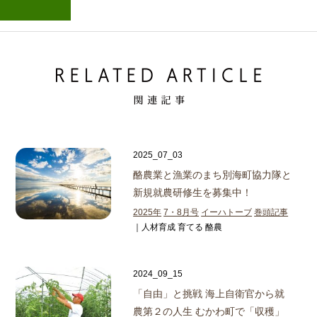
2025_07_03
酪農業と漁業のまち別海町
協力隊と
新規就農研修生を募集中！
2025年
7・8月号
イーハトーブ
巻頭記事
｜人材育成 育てる 酪農
2024_09_15
「自由」と挑戦 海上自衛官から就
農
第２の人生 むかわ町で「収穫」