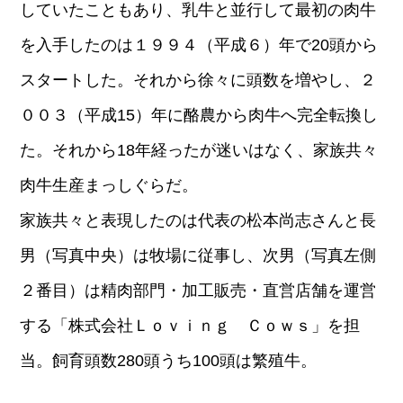
していたこともあり、乳牛と並行して最初の肉牛
を入手したのは１９９４（平成６）年で20頭から
スタートした。それから徐々に頭数を増やし、２
００３（平成15）年に酪農から肉牛へ完全転換し
た。それから18年経ったが迷いはなく、家族共々
肉牛生産まっしぐらだ。
家族共々と表現したのは代表の松本尚志さんと長
男（写真中央）は牧場に従事し、次男（写真左側
２番目）は精肉部門・加工販売・直営店舗を運営
する「株式会社Ｌｏｖｉｎｇ Ｃｏｗｓ」を担
当。飼育頭数280頭うち100頭は繁殖牛。