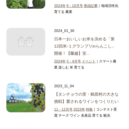
2024年
9・10月号
巻頭記事
｜地域活性化
育てる 農業
2024_01_30
日本一おいしいお米を決める「第
12回米‐１グランプリinらんこし」
開催！
【蘭越】安…
2024年
3・4月号
イベント
｜スマート農
業 楽しむ 米 育てる
2023_11_04
【タンチョウの里・鶴居村の大きな
挑戦】
愛されるワインをつくりたい
11・12月号
2023年
特集
｜コンテスト受
賞 チーズ ワイン 名産品 育てる 観光