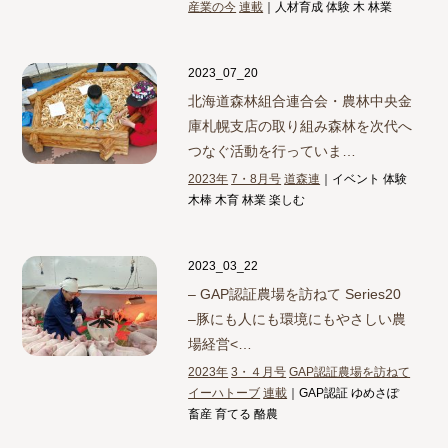
産業の今
連載
｜人材育成 体験 木 林業
2023_07_20
北海道森林組合連合会・農林中央金
庫札幌支店の取り組み
森林を次代へ
つなぐ活動を行っていま…
2023年
7・8月号
道森連
｜イベント 体験
木棒 木育 林業 楽しむ
2023_03_22
– GAP認証農場を訪ねて Series20
–
豚にも人にも環境にもやさしい農
場経営<…
2023年
3・４月号
GAP認証農場を訪ねて
イーハトーブ
連載
｜GAP認証 ゆめさぽ
畜産 育てる 酪農