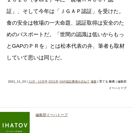
証」、そして今年は「ＪＧＡＰ認証」を受けた。
食の安全は牧場の一大命題、認証取得は安全のた
めのパスポートだ。「世間の認識は低いからもっ
とGAPのＰＲを」とは松本代表の弁、筆者も取材
していて思いは同じだ。
2021_11_23 |
11月・12月号
2021年
GAP認証農場を訪ねて
連載
| 育てる 酪農 | 編集部
イーハトーブ
編集部イーハトーブ