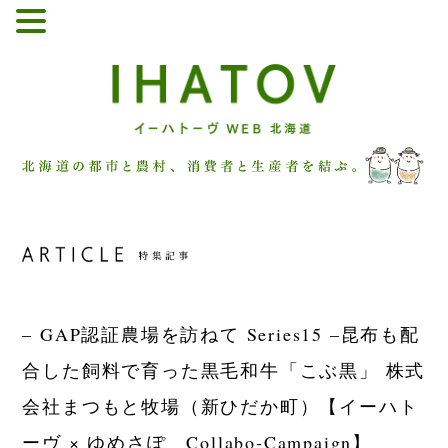
– GAP認証農場を訪ねて Series15 –
昆布も配
合した飼料で育った黒毛和牛「こぶ黒」 株式
会社まつもと牧場（新ひだか町）
【イーハト
ーヴ × ゆめさぽ Collabo‐Campaign】