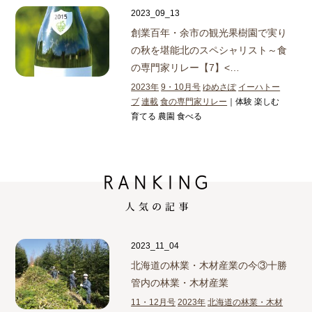
2023_09_13
創業百年・余市の観光果樹園で実り
の秋を堪能
北のスペシャリスト～食
の専門家リレー【7】<…
2023年
9・10月号
ゆめさぽ
イーハトー
ブ
連載
食の専門家リレー
｜体験 楽しむ
育てる 農園 食べる
2023_11_04
北海道の林業・木材産業の今③
十勝
管内の林業・木材産業
11・12月号
2023年
北海道の林業・木材