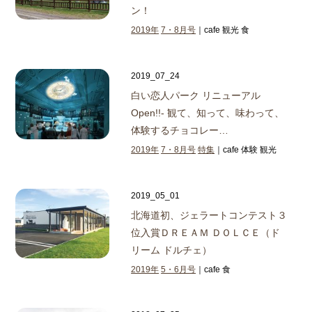
ン！
2019年
7・8月号
｜cafe 観光 食
2019_07_24
白い恋人パーク リニューアル
Open!!
- 観て、知って、味わって、
体験するチョコレー…
2019年
7・8月号
特集
｜cafe 体験 観光
2019_05_01
北海道初、ジェラートコンテスト３
位入賞
ＤＲＥＡＭ ＤＯＬＣＥ（ド
リーム ドルチェ）
2019年
5・6月号
｜cafe 食