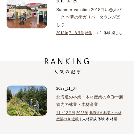
2018_07_25
Summer Vacation 2018
白い恋人パ
ーク 〜夢の街ガリバータウンが楽
しさ…
2018年
7・8月号
特集
｜cafe 体験 楽しむ
2023_11_04
北海道の林業・木材産業の今③
十勝
管内の林業・木材産業
11・12月号
2023年
北海道の林業・木材
産業の今
連載
｜人材育成 体験 木 林業