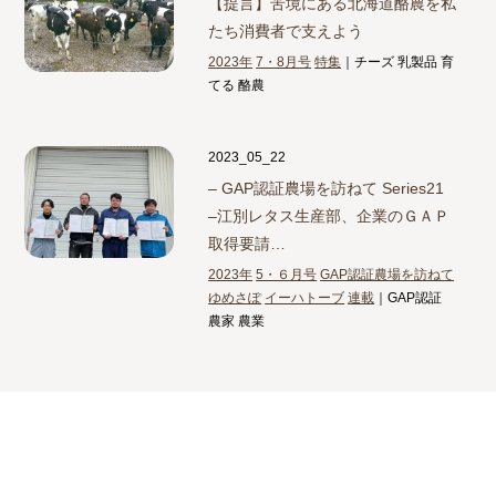
【提言】
苦境にある北海道酪農を私
たち消費者で支えよう
2023年
7・8月号
特集
｜チーズ 乳製品 育
てる 酪農
2023_05_22
– GAP認証農場を訪ねて Series21
–
江別レタス生産部、企業のＧＡＰ
取得要請…
2023年
5・６月号
GAP認証農場を訪ねて
ゆめさぽ
イーハトーブ
連載
｜GAP認証
農家 農業