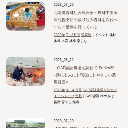
2023_07_20
北海道森林組合連合会・農林中央金
庫札幌支店の取り組み
森林を次代へ
つなぐ活動を行っていま…
2023年
7・8月号
道森連
｜イベント 体験
木棒 木育 林業 楽しむ
2023_03_22
– GAP認証農場を訪ねて Series20
–
豚にも人にも環境にもやさしい農
場経営<…
2023年
3・４月号
GAP認証農場を訪ねて
イーハトーブ
連載
｜GAP認証 ゆめさぽ
畜産 育てる 酪農
2023_07_20