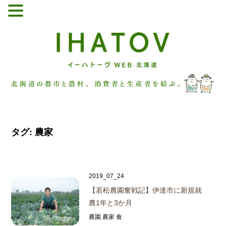
タグ:
農家
2019_07_24
【若松農園奮戦記】伊達市に新規就
農1年と3か月
農園 農家 食