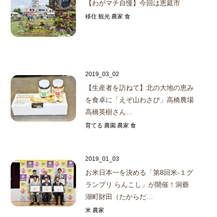
【わがマチ自慢】今回は恵庭市
移住 観光 農家 食
2019_03_02
【生産者を訪ねて】
北の大地の恵み
を食卓に「えぞ山わさび」
高橋農場
高橋英樹さん…
育てる 農園 農家 食
2019_01_03
お米日本一を決める「第8回米‐１グ
ランプリ らんこし」が開催！
洞爺
湖町財田（たからだ…
米 農家