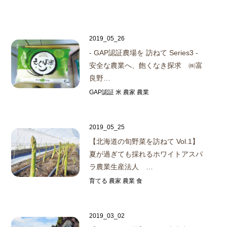
2019_05_26
- GAP認証農場を 訪ねて Series3 -
安全な農業へ、飽くなき探求 ㈱富
良野…
GAP認証 米 農家 農業
2019_05_25
【北海道の旬野菜を訪ねて Vol.1】
夏が過ぎても採れるホワイトアスパ
ラ
農業生産法人 …
育てる 農家 農業 食
2019_03_02