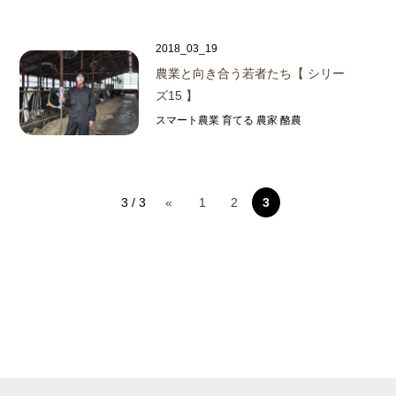
2018_03_19
農業と向き合う若者たち【 シリー
ズ15 】
スマート農業 育てる 農家 酪農
3 / 3
«
1
2
3