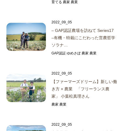
育てる 農家 農業
2022_09_05
– GAP認証農場を訪ねて Series17
–
有機・特栽にこだわった営農哲学
ソラナ…
GAP認証 ゆめさぽ 農家 農業
2022_09_05
【ファーマーズドリーム】
新しい働
き方 × 農業 「フリーランス農
家」 小葉松真理さん
農家 農業
2022_09_05