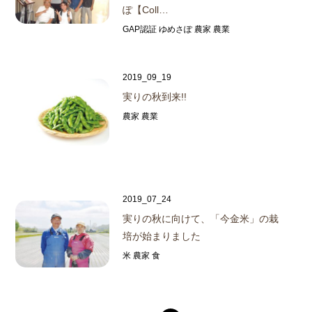
ぽ【Coll…
GAP認証 ゆめさぽ 農家 農業
2019_09_19
実りの秋到来!!
農家 農業
2019_07_24
実りの秋に向けて、「今金米」の栽
培が始まりました
米 農家 食