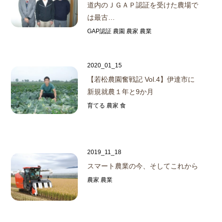
道内のＪＧＡＰ認証を受けた農場で
は最古…
GAP認証 農園 農家 農業
2020_01_15
【若松農園奮戦記 Vol.4】
伊達市に
新規就農１年と9か月
育てる 農家 食
2019_11_18
スマート農業の今、そしてこれから
農家 農業