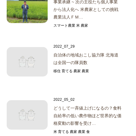
事業承継 ~ 次の主役たち
個人事業
から法人化へ 米農家としての挑戦
農業法人ＦＭ…
スマート農業 米 農家
2022_07_29
自治体の地域おこし協力隊 北海道
は全国一の隊員数
移住 育てる 農家 農業
2022_05_02
どうして一斉値上げになるの？
食料
自給率の低い農作物ほど世界的な価
格変動の影響を受け…
米 育てる 農家 農業 食