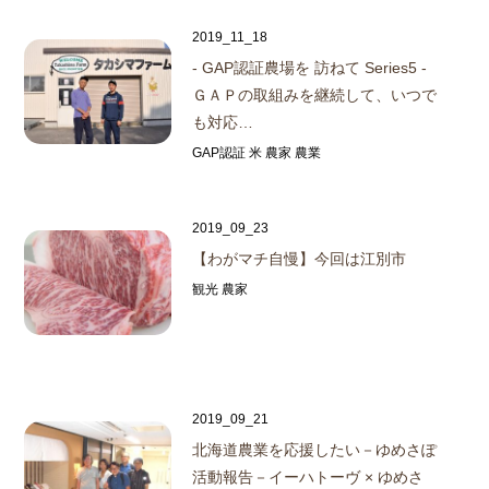
2019_11_18
- GAP認証農場を 訪ねて Series5 -
ＧＡＰの取組みを継続して、いつで
も対応…
GAP認証 米 農家 農業
2019_09_23
【わがマチ自慢】今回は江別市
観光 農家
2019_09_21
北海道農業を応援したい
－ゆめさぽ
活動報告－
イーハトーヴ × ゆめさ