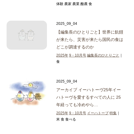
体験 農家 農業 酪農 食
2025_09_04
【編集長のひとりごと】
世界に飢饉
が来たら、災害が来たら国民の食は
どこが調達するのか
2025年
9・10月号
編集長のひとりごと
｜
食
2025_09_04
アーカイブ イーハトーヴ25年
イー
ハトーヴを愛するすべての人に 25
年経っても冷めやら…
2025年
9・10月号
イーハトーブ
特集
｜
米 食 食べる