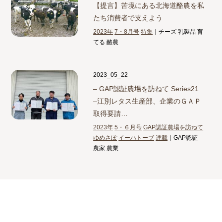
【提言】
苦境にある北海道酪農を私
たち消費者で支えよう
2023年
7・8月号
特集
｜チーズ 乳製品 育
てる 酪農
2023_05_22
– GAP認証農場を訪ねて Series21
–
江別レタス生産部、企業のＧＡＰ
取得要請…
2023年
5・６月号
GAP認証農場を訪ねて
ゆめさぽ
イーハトーブ
連載
｜GAP認証
農家 農業