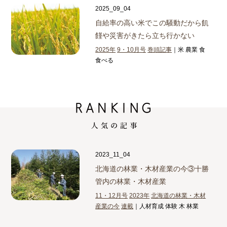
2025_09_04
自給率の高い米でこの騒動だから
飢
饉や災害がきたら立ち行かない
2025年
9・10月号
巻頭記事
｜米 農業 食
食べる
2023_11_04
北海道の林業・木材産業の今③
十勝
管内の林業・木材産業
11・12月号
2023年
北海道の林業・木材
産業の今
連載
｜人材育成 体験 木 林業