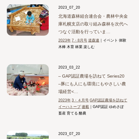
2023_07_20
北海道森林組合連合会・農林中央金
庫札幌支店の取り組み
森林を次代へ
つなぐ活動を行っていま…
2023年
7・8月号
道森連
｜イベント 体験
木棒 木育 林業 楽しむ
2023_03_22
– GAP認証農場を訪ねて Series20
–
豚にも人にも環境にもやさしい農
場経営<…
2023年
3・４月号
GAP認証農場を訪ねて
イーハトーブ
連載
｜GAP認証 ゆめさぽ
畜産 育てる 酪農
2023_07_20