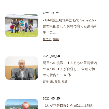
2021_11_23
- GAP認証農場を訪ねて Series15 -
昆布も配合した飼料で育った黒毛和
牛「こ…
育てる
,
酪農
2021_09_08
明日への挑戦 - ＪＡるもい
留萌管内
の４つのＪＡが合併し、 全道で初
めて管内１ＪＡ 体…
畜産
,
米
,
農業
,
酪農
2021_05_25
【わがマチ自慢】今回は上士幌町