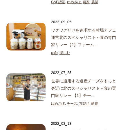
GAP認証
,
ゆめさぽ
,
農家
,
農業
2022_09_05
ワクワクだけを追求する牧場カフェ
運営
北のスペシャリスト～食の専門
家リレー【2】ファーム…
cafe
,
楽しむ
2022_07_25
世界に通用する道産チーズをもっと
身近に
北のスペシャリスト～食の専
門家リレー 【1】チー…
ゆめさぽ
,
チーズ
,
乳製品
,
酪農
2022_03_13