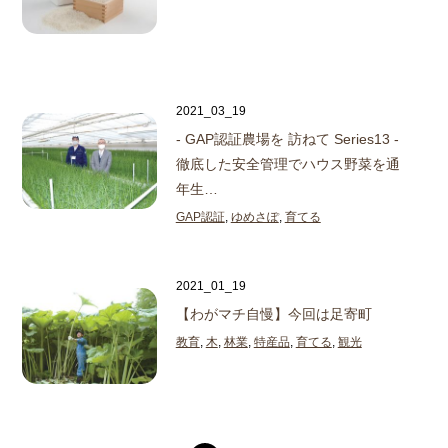
2021_03_19
- GAP認証農場を 訪ねて Series13 -
徹底した安全管理でハウス野菜を通
年生…
GAP認証
,
ゆめさぽ
,
育てる
2021_01_19
【わがマチ自慢】今回は足寄町
教育
,
木
,
林業
,
特産品
,
育てる
,
観光