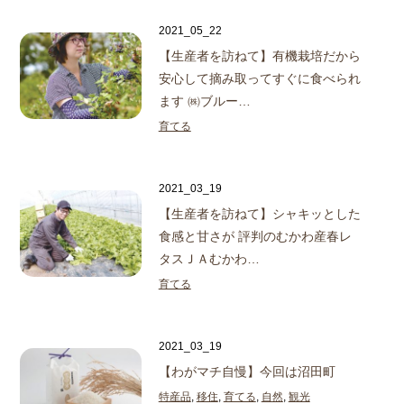
2021_05_22
【生産者を訪ねて】
有機栽培だから
安心して摘み取ってすぐに食べられ
ます
㈱ブルー…
育てる
2021_03_19
【生産者を訪ねて】
シャキッとした
食感と甘さが 評判のむかわ産春レ
タス
ＪＡむかわ…
育てる
2021_03_19
【わがマチ自慢】今回は沼田町
特産品
,
移住
,
育てる
,
自然
,
観光