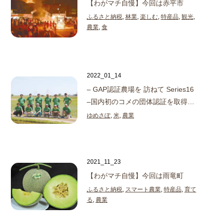
【わがマチ自慢】今回は赤平市
ふるさと納税
,
林業
,
楽しむ
,
特産品
,
観光
,
農業
,
食
2022_01_14
– GAP認証農場を 訪ねて Series16
–
国内初のコメの団体認証を取得
…
ゆめさぽ
,
米
,
農業
2021_11_23
【わがマチ自慢】今回は雨竜町
ふるさと納税
,
スマート農業
,
特産品
,
育て
る
,
農業