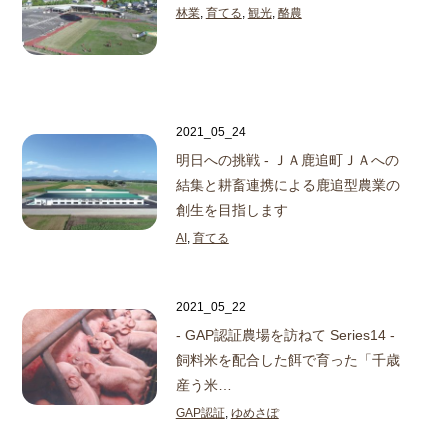
林業
,
育てる
,
観光
,
酪農
2021_05_24
明日への挑戦 - ＪＡ鹿追町
ＪＡへの
結集と耕畜連携による鹿追型農業の
創生を目指します
AI
,
育てる
2021_05_22
- GAP認証農場を訪ねて Series14 -
飼料米を配合した餌で育った「千歳
産う米…
GAP認証
,
ゆめさぽ