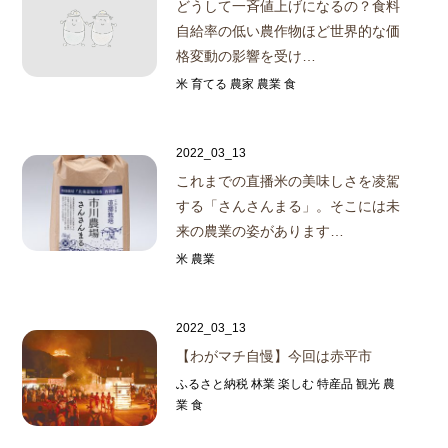
どうして一斉値上げになるの？
食料
自給率の低い農作物ほど世界的な価
格変動の影響を受け…
米 育てる 農家 農業 食
2022_03_13
これまでの直播米の美味しさを凌駕
する「さんさんまる」。
そこには未
来の農業の姿があります…
米 農業
2022_03_13
【わがマチ自慢】今回は赤平市
ふるさと納税 林業 楽しむ 特産品 観光 農
業 食