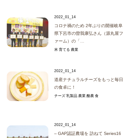
2022_01_14
コロナ禍のため 2年ぶりの開催
岐阜
県下呂市の曽我康弘さん（源丸屋フ
ァーム）の
「…
米 育てる 農業
2022_01_14
道産ナチュラルチーズをもっと毎日
の食卓に！
チーズ 乳製品 農業 酪農 食
2022_01_14
– GAP認証農場を 訪ねて Series16