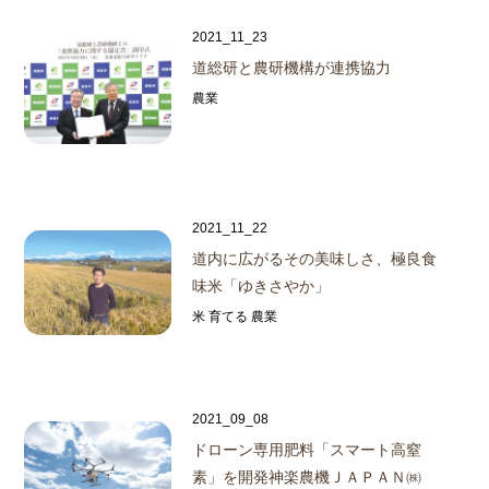
2021_11_23
道総研と農研機構が連携協力
農業
2021_11_22
道内に広がるその美味しさ、極良食
味米「ゆきさやか」
米 育てる 農業
2021_09_08
ドローン専用肥料「スマート高窒
素」を開発
神楽農機ＪＡＰＡＮ㈱