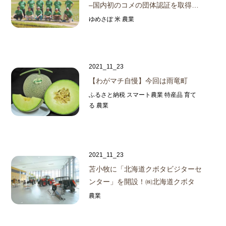
–
国内初のコメの団体認証を取得
…
ゆめさぽ 米 農業
2021_11_23
【わがマチ自慢】今回は雨竜町
ふるさと納税 スマート農業 特産品 育て
る 農業
2021_11_23
苫小牧に「北海道クボタビジターセ
ンター」を開設！
㈱北海道クボタ
農業