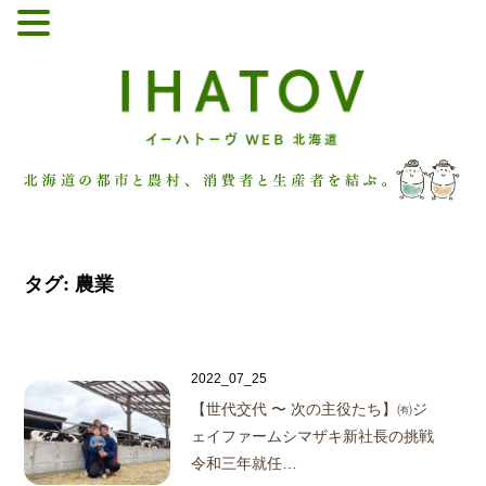
タグ:
農業
2022_07_25
【世代交代 〜 次の主役たち】
㈲ジ
ェイファームシマザキ新社長の挑戦
令和三年就任…