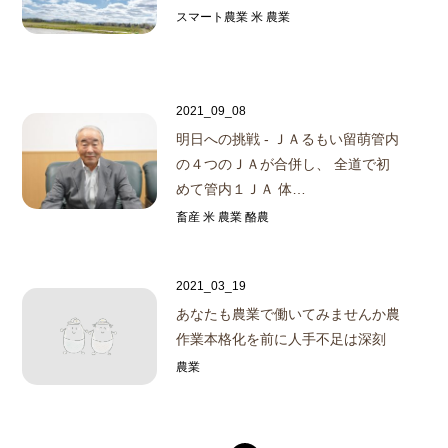
スマート農業 米 農業
2021_09_08
明日への挑戦 - ＪＡるもい
留萌管内
の４つのＪＡが合併し、 全道で初
めて管内１ＪＡ 体…
畜産 米 農業 酪農
2021_03_19
あなたも農業で働いてみませんか
農
作業本格化を前に人手不足は深刻
農業